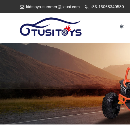

kidstoys-summer@jxtusi.com
+86-15068340580

家