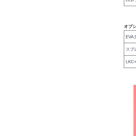
オプ
EVA
スプ
LKC