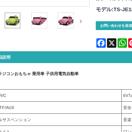
モデル:TS-JE1
お問い合わせを送信
Facebook
X
Wh
品説明
g ラジコンおもちゃ 乗用車 子供用電気自動車
R/C
6V7
TF/AUX
安全
ルサスペンション
音楽
Dライト
ワン