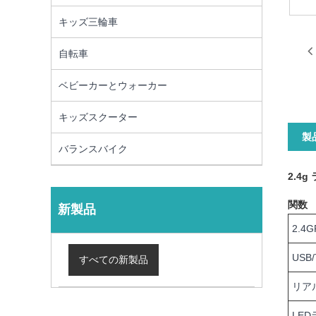
キッズ三輪車
自転車
ベビーカーとウォーカー
キッズスクーター
製
バランスバイク
2.4
関数
新製品
2.4G
USB/
すべての新製品
リア
LE