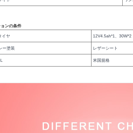
ションの条件
タイヤ
12V4.5ah*1、30W*2
レー塗装
レザーシート
+L
米国規格