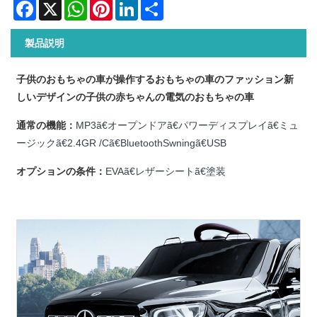
Facebook
X
WhatsApp
Pinterest
LinkedIn
Share
製品説明
子供のおもちゃの車が操作するおもちゃの車のファッション新
しいデザインの子供の赤ちゃんの電気のおもちゃの車
通常の機能：
MP3ã€オープンドアã€パワーディスプレイã€ミュ
ージックã€2.4GR /Cã€BluetoothSwningã€USB
オプションの条件：
EVAã€レザーシートã€塗装