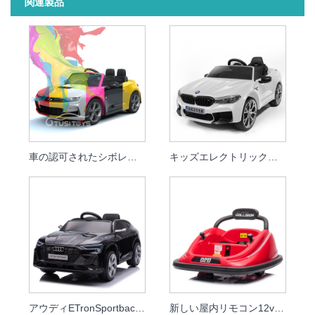
関連製品
車の認可されたシボレーカマロ2SSの赤ん坊のリモコンの乗り物
キッズエレクトリックライドオンカーライセンスBMW24Vドリフトカー
アウディETronSportback子供のためのおもちゃの車の最新の12v電気乗車親リモコンベビーカー
新しい屋内リモコン12v電気キッズはバンパーカーに乗る野生のもの360回転する赤ちゃんのためのおもちゃの車に乗る