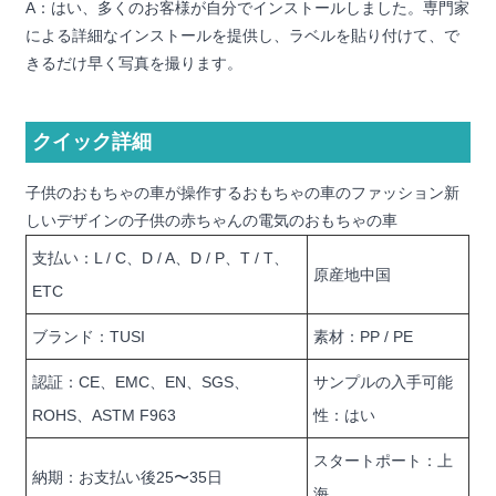
A：はい、多くのお客様が自分でインストールしました。専門家
による詳細なインストールを提供し、ラベルを貼り付けて、で
きるだけ早く写真を撮ります。
クイック詳細
子供のおもちゃの車が操作するおもちゃの車のファッション新
しいデザインの子供の赤ちゃんの電気のおもちゃの車
支払い：L / C、D / A、D / P、T / T、
原産地中国
ETC
ブランド：TUSI
素材：PP / PE
認証：CE、EMC、EN、SGS、
サンプルの入手可能
ROHS、ASTM F963
性：はい
スタートポート：上
納期：お支払い後25〜35日
海