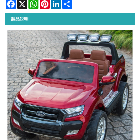
Facebook
X
WhatsApp
Pinterest
LinkedIn
Share
製品説明