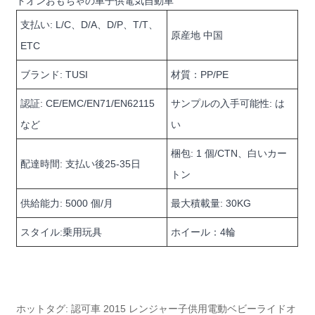
ドオンおもちゃの車子供電気自動車
支払い: L/C、D/A、D/P、T/T、
原産地 中国
ETC
ブランド: TUSI
材質：PP/PE
認証: CE/EMC/EN71/EN62115
サンプルの入手可能性: は
など
い
梱包: 1 個/CTN、白いカー
配達時間: 支払い後25-35日
トン
供給能力: 5000 個/月
最大積載量: 30KG
スタイル:乗用玩具
ホイール：4輪
ホットタグ: 認可車 2015 レンジャー子供用電動ベビーライドオ