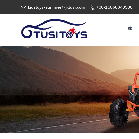

kidstoys-summer@jxtusi.com
+86-15068340580

家